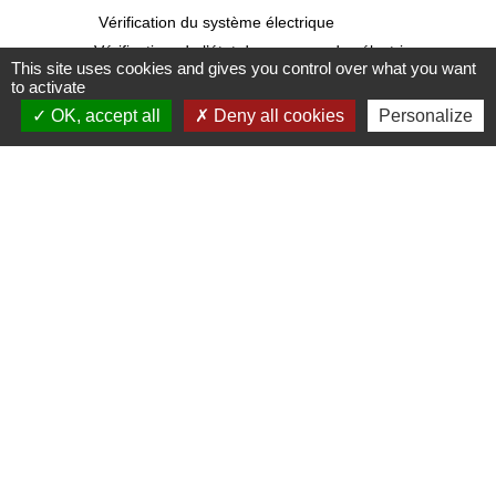
Vérification du système électrique
Vérification de l’état des commandes électriques
This site uses cookies and gives you control over what you want
Vérification du niveau du château d’eau
to activate
Suivi et contrôle du système électronique de
OK, accept all
Deny all cookies
Personalize
veille sur le portail dédié
Etude des trois secteurs du territoire de la
commune
Analyse des courbes
Vérification des réponses des boîtiers
électroniques
Remise en état des bouches à clef et bornes à
incendie
Faire fonctionner périodiquement les bouches à clef et
bornes à incendie et assurer l’entretien de celles-ci
Gestion des fuites :