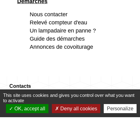
Démarches
Nous contacter
Relevé compteur d'eau
Un lampadaire en panne ?
Guide des démarches
Annonces de covoiturage
Contacts
This site uses cookies and gives you control over what you want
Commune de Champrond-en-Gâtine
to activate
72 Grande Rue
OK, accept all
Deny all cookies
Personalize
28240 Champrond-en-Gâtine - FRANCE
+33 2 37 49 80 20
Contact par formulaire