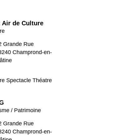
t Air de Culture
re
2 Grande Rue
8240 Champrond-en-
âtine
re Spectacle Théatre
G
sme / Patrimoine
2 Grande Rue
8240 Champrond-en-
âtine