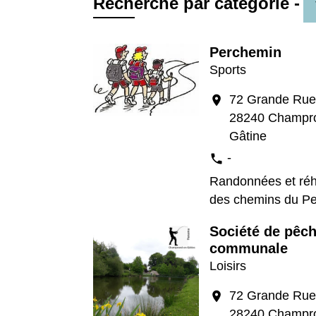
Recherche par catégorie -
Perchemin
Sports
72 Grande Rue
location_on
28240 Champr
Gâtine
-
phone
Randonnées et réha
des chemins du P
Société de pêc
communale
Loisirs
72 Grande Rue
location_on
28240 Champr