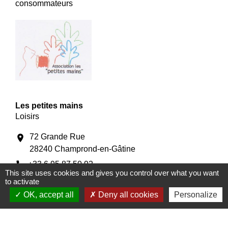
consommateurs
Les petites mains
Loisirs
72 Grande Rue
location_on
28240 Champrond-en-Gâtine
phone
+33 6 95 87 50 92
This site uses cookies and gives you control over what you want
Création d'objets en tissu
to activate
OK, accept all
Deny all cookies
Personalize