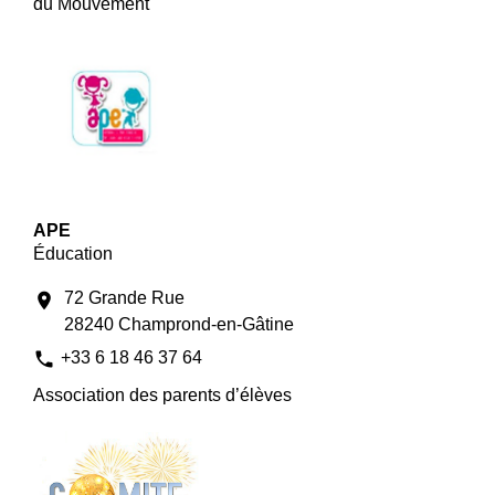
du Mouvement"
APE
Éducation
72 Grande Rue
location_on
28240 Champrond-en-Gâtine
phone
+33 6 18 46 37 64
Association des parents d’élèves