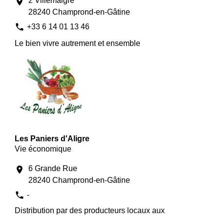
2 Villemaigre
location_on
28240 Champrond-en-Gâtine
phone
+33 6 14 01 13 46
Le bien vivre autrement et ensemble
Les Paniers d'Aligre
Vie économique
6 Grande Rue
location_on
28240 Champrond-en-Gâtine
phone
-
Distribution par des producteurs locaux aux