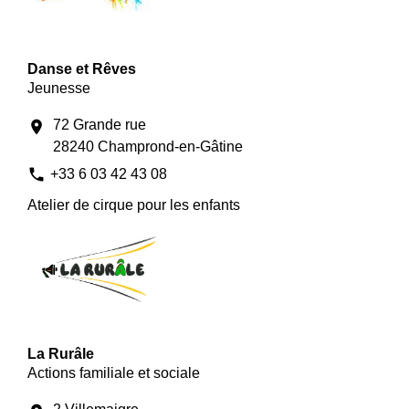
Danse et Rêves
Jeunesse
72 Grande rue
location_on
28240 Champrond-en-Gâtine
phone
+33 6 03 42 43 08
Atelier de cirque pour les enfants
La Rurâle
Actions familiale et sociale