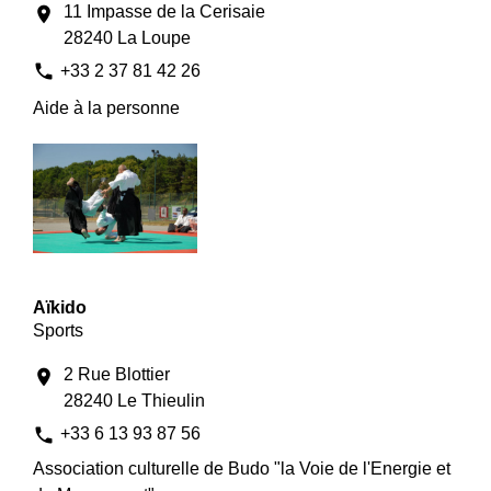
11 Impasse de la Cerisaie
location_on
28240 La Loupe
phone
+33 2 37 81 42 26
Aide à la personne
Aïkido
Sports
2 Rue Blottier
location_on
28240 Le Thieulin
phone
+33 6 13 93 87 56
Association culturelle de Budo "la Voie de l'Energie et