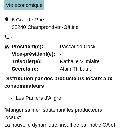
Vie économique
location_on
6 Grande Rue
28240 Champrond-en-Gâtine
-
phone
Président(e):
Pascal de Cock
people
Vice-président(e):
-
Trésorier(e):
Nathalie Vilmiaire
Secrétaire:
Alain Thibault
Distribution par des producteurs locaux aux
consommateurs
Les Paniers d'Aligre
"Manger sain en soutenant les producteurs
locaux"
La nouvelle dynamique, insufflée par notre CA et