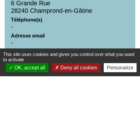
6 Grande Rue
28240 Champrond-en-Gâtine
Téléphone(s)
-
Adresse email
-
Site Internet
This site uses cookies and gives you control over what you want
www.champrond-en-gatine.fr
to activate
Réseaux sociaux
OK, accept all
Deny all cookies
Personalize
-
Contacts
Commune de Champrond-en-Gâtine
72 Grande Rue