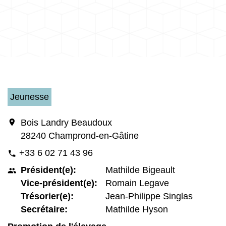
Jeunesse
location_on
Bois Landry Beaudoux
28240 Champrond-en-Gâtine
+33 6 02 71 43 96
phone
Président(e):
Mathilde Bigeault
people
Vice-président(e):
Romain Legave
Trésorier(e):
Jean-Philippe Singlas
Secrétaire:
Mathilde Hyson