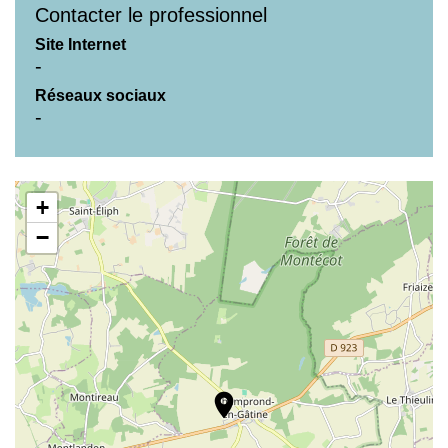
Contacter le professionnel
Site Internet
-
Réseaux sociaux
-
+
−
location_on