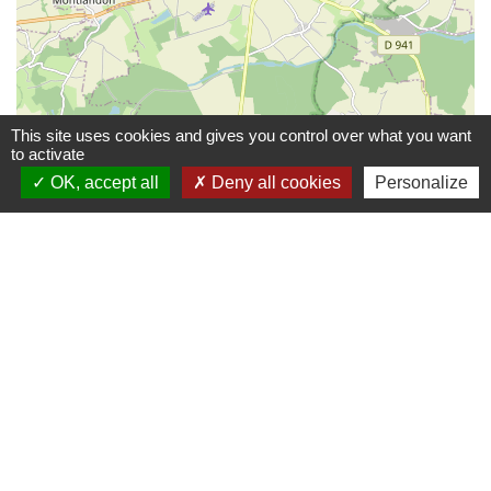
This site uses cookies and gives you control over what you want
to activate
OK, accept all
Deny all cookies
Personalize
© OpenStreetMap
Leaflet
Contacts
Commune de Champrond-en-Gâtine
72 Grande Rue
28240 Champrond-en-Gâtine - FRANCE
+33 2 37 49 80 20
Contact par formulaire