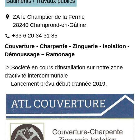
Bâtiments / Travaux publics
location_on
ZA le Champtier de la Ferme
28240 Champrond-en-Gâtine
+33 6 20 34 31 85
phone
Couverture - Charpente - Zinguerie - Isolation -
Démoussage – Ramonage
> Société en cours d'installation sur notre zone
d'activité intercommunale
Lancement prévu début d'année 2019.