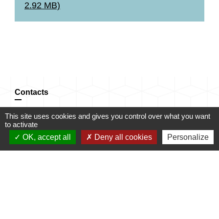
2.92 MB)
Contacts
Commune de Champrond-en-Gâtine
This site uses cookies and gives you control over what you want
72 Grande Rue
to activate
28240 Champrond-en-Gâtine - FRANCE
OK, accept all
Deny all cookies
Personalize
+33 2 37 49 80 20
Contact par formulaire
Mentions légales
-
Politique de confidentialité
-
Accessibilité
-
Plan du site
-
Gestion des cookies