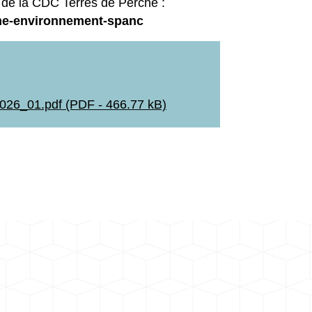
e de la CDC Terres de Perche :
sme-environnement-spanc
2026_01.pdf (PDF - 466.77 kB)