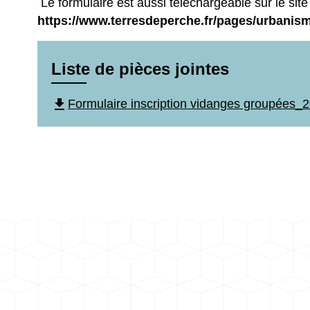
Le formulaire est aussi téléchargeable sur le sit
https://www.terresdeperche.fr/pages/urbani
Liste de pièces jointes
file_download
Formulaire inscription vidanges groupées_