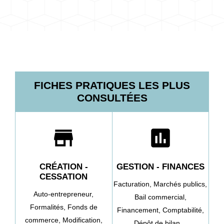
FICHES PRATIQUES LES PLUS
CONSULTÉES
store
assessment
CRÉATION -
GESTION - FINANCES
CESSATION
Facturation,
Marchés publics,
Auto-entrepreneur,
Bail commercial,
Formalités,
Fonds de
Financement,
Comptabilité,
commerce,
Modification,
Dépôt de bilan…