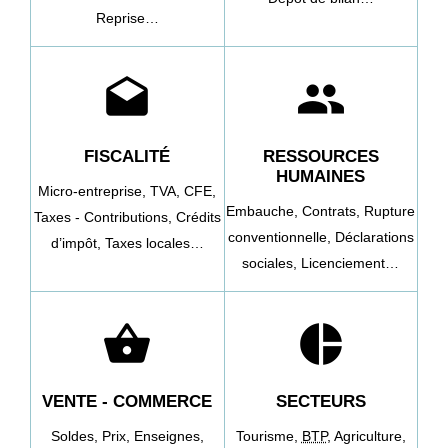
Reprise…
drafts
people
FISCALITÉ
RESSOURCES
HUMAINES
Micro-entreprise,
TVA,
CFE,
Embauche,
Contrats,
Rupture
Taxes - Contributions,
Crédits
conventionnelle,
Déclarations
d’impôt,
Taxes locales…
sociales,
Licenciement…
shopping_basket
pie_chart
VENTE - COMMERCE
SECTEURS
Soldes,
Prix,
Enseignes,
Tourisme,
BTP
,
Agriculture,