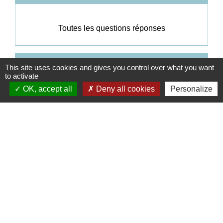
Toutes les questions réponses
ESTIMER, CALCULER, VÉRIFIER
This site uses cookies and gives you control over what you want
to activate
OK, accept all
Deny all cookies
Personalize