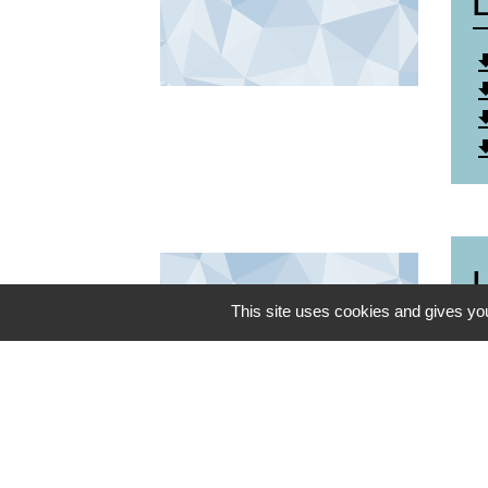
L
file_do
file_do
file_do
file_do
L
This site uses cookies and gives you
file_do