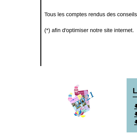
Tous les comptes rendus des conseils 
(*) afin d'optimiser notre site internet.
L
file_do
file_do
file_do