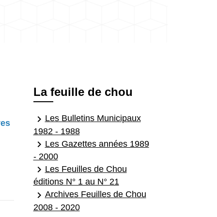
La feuille de chou
keyboard_arrow_right
Les Bulletins Municipaux
ves
1982 - 1988
keyboard_arrow_right
Les Gazettes années 1989
- 2000
keyboard_arrow_right
Les Feuilles de Chou
éditions N° 1 au N° 21
keyboard_arrow_right
Archives Feuilles de Chou
2008 - 2020