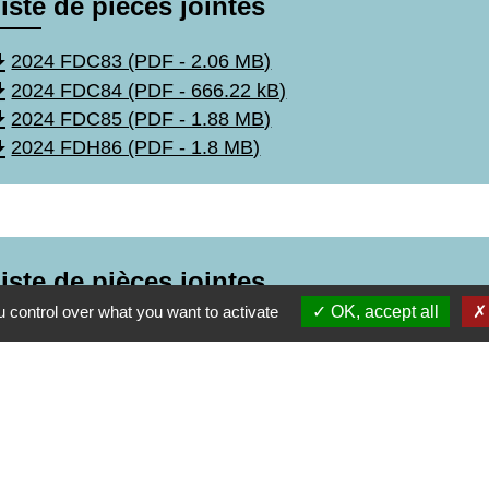
iste de pièces jointes
wnload
2024 FDC83 (PDF - 2.06 MB)
wnload
2024 FDC84 (PDF - 666.22 kB)
wnload
2024 FDC85 (PDF - 1.88 MB)
wnload
2024 FDH86 (PDF - 1.8 MB)
iste de pièces jointes
 control over what you want to activate
OK, accept all
wnload
2025 FDC 87 (PDF - 1.78 MB)