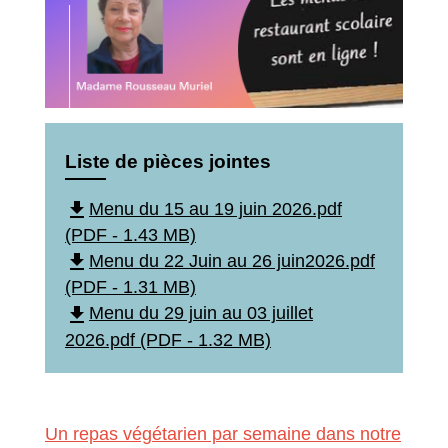
Liste de pièces jointes
file_download
Menu du 15 au 19 juin 2026.pdf
(PDF - 1.43 MB)
file_download
Menu du 22 Juin au 26 juin2026.pdf
(PDF - 1.31 MB)
file_download
Menu du 29 juin au 03 juillet
2026.pdf (PDF - 1.32 MB)
Un repas végétarien par semaine dans notre