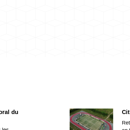
oral du
Ci
Ret
 les