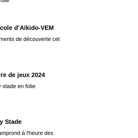
folie"
école d’Aïkido-VEM
ents de découverte cet
rre de jeux 2024
y stade en folie
ty Stade
mprond à l'heure des