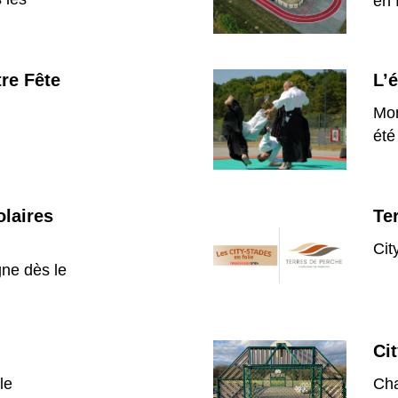
en 
re Fête
L’
Mom
été
olaires
Te
Cit
gne dès le
Ci
le
Cha