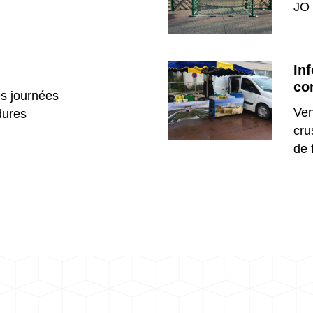
JO 
In
co
es journées
Ven
dures
cru
de 