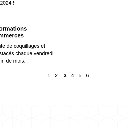
2024 !
formations
mmerces
te de coquillages et
stacés chaque vendredi
fin de mois.
1
-2
-
3
-4
-5
-6