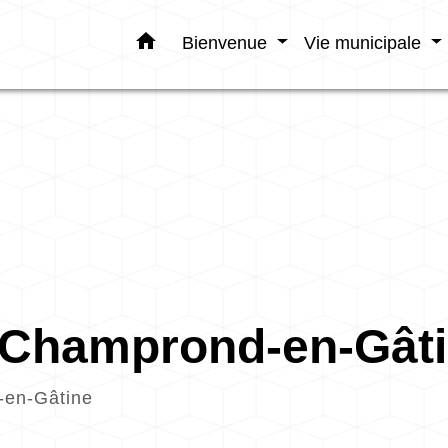
home
Bienvenue
Vie municipale
e Champrond-en-Gât
-en-Gâtine