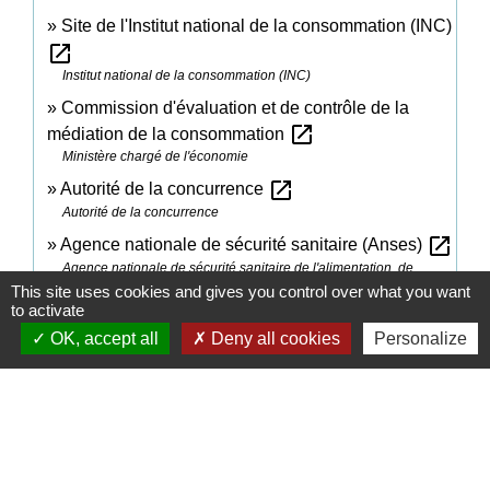
Site de l'Institut national de la consommation (INC)
open_in_new
Institut national de la consommation (INC)
Commission d'évaluation et de contrôle de la
open_in_new
médiation de la consommation
Ministère chargé de l'économie
open_in_new
Autorité de la concurrence
Autorité de la concurrence
open_in_new
Agence nationale de sécurité sanitaire (Anses)
Agence nationale de sécurité sanitaire de l'alimentation, de
l'environnement et du travail (Anses)
This site uses cookies and gives you control over what you want
to activate
open_in_new
Qu'est-ce que l'action de groupe ?
OK, accept all
Deny all cookies
Personalize
Ministère chargé de l'économie
Signaler une erreur sur cette page