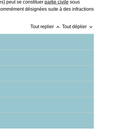
es) peut se constituer
partie civile
sous
s nommément désignées suite à des infractions
keyboard_arrow_up
keyboard_arrow_down
Tout replier
Tout déplier