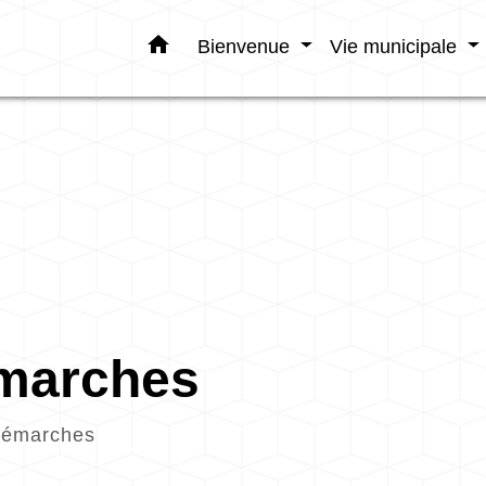
home
Bienvenue
Vie municipale
émarches
démarches