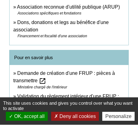
Association reconnue d'utilité publique (ARUP)
Associations spécifiques et fondations
Dons, donations et legs au bénéfice d'une
association
Financement et fiscalité d'une association
Pour en savoir plus
Demande de création d'une FRUP : pièces à
open_in_new
transmettre
Ministère chargé de l'intérieur
Validation du règlement intérieur d'une FRUP :
open_in_new
This site uses cookies and gives you control over what you want
pièces à transmettre
to activate
Ministère chargé de l'intérieur
OK, accept all
Deny all cookies
Personalize
Modification des statuts d'une FRUP : pièces à
open_in_new
transmettre
Ministère chargé de l'intérieur