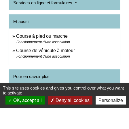
Services en ligne et formulaires
Et aussi
Course à pied ou marche
Fonctionnement d'une association
Course de véhicule à moteur
Fonctionnement d'une association
Pour en savoir plus
This site uses cookies and gives you control over what you want
Manifestation sur la voie publique ou tout espace
to activate
open_in_new
ouvert au public à Paris
OK, accept all
Deny all cookies
Personalize
Préfecture de police de Paris
Signaler une erreur sur cette page