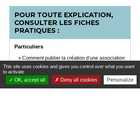
POUR TOUTE EXPLICATION,
CONSULTER LES FICHES
PRATIQUES :
Particuliers
Comment publier la création d'une association
au Journal officiel ?
This site uses cookies and gives you control over what you want
to activate
Déclaration initiale d'une association
OK, accept all
Deny all cookies
Personalize
Signaler une erreur sur cette page
Contacts