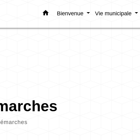
home
Bienvenue
Vie municipale
émarches
démarches