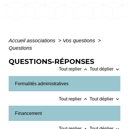
Accueil associations
>
Vos questions
>
Questions
QUESTIONS-RÉPONSES
keyboard_arrow_up
keyboard_arrow_down
Tout replier
Tout déplier
Formalités administratives
keyboard_arrow_up
keyboard_arrow_down
Tout replier
Tout déplier
Financement
keyboard_arrow_up
keyboard_arrow_down
Tout replier
Tout déplier