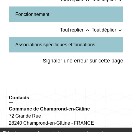
Fonctionnement
keyboard_arrow_up
keyboard_arrow_down
Tout replier
Tout déplier
Associations spécifiques et fondations
Signaler une erreur sur cette page
Contacts
Commune de Champrond-en-Gâtine
72 Grande Rue
28240 Champrond-en-Gâtine - FRANCE
+33 2 37 49 80 20