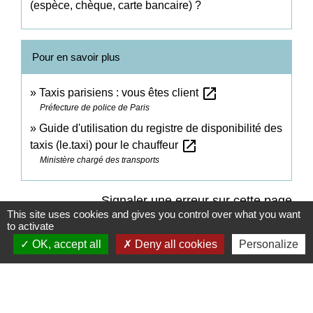
(espèce, chèque, carte bancaire) ?
Pour en savoir plus
open_in_new
Taxis parisiens : vous êtes client
Préfecture de police de Paris
Guide d'utilisation du registre de disponibilité des
open_in_new
taxis (le.taxi) pour le chauffeur
Ministère chargé des transports
Signaler une erreur sur cette page
This site uses cookies and gives you control over what you want
to activate
OK, accept all
Deny all cookies
Personalize
Contacts