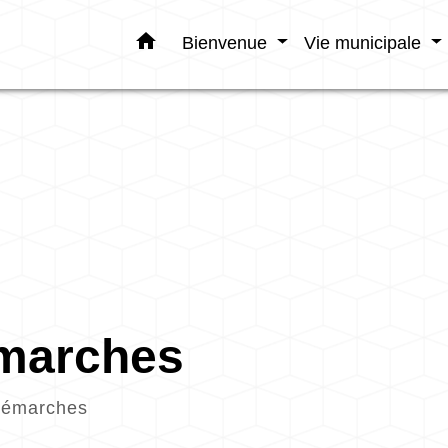
home
Bienvenue
Vie municipale
émarches
démarches