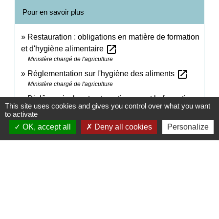
Pour en savoir plus
Restauration : obligations en matière de formation
open_in_new
et d'hygiène alimentaire
Ministère chargé de l'agriculture
open_in_new
Réglementation sur l'hygiène des aliments
Ministère chargé de l'agriculture
Diplômes incluant automatiquement la formation
This site uses cookies and gives you control over what you want
open_in_new
hygiène obligatoire (HACCP)
to activate
Ministère chargé de l'éducation
OK, accept all
Deny all cookies
Personalize
Signaler une erreur sur cette page
Contacts