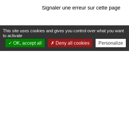
Signaler une erreur sur cette page
This site uses cookies and gives you control over what you want
to activate
OK, accept all
Deny all cookies
Personalize
Contacts
Commune de Champrond-en-Gâtine
72 Grande Rue
28240 Champrond-en-Gâtine - FRANCE
+33 2 37 49 80 20
Contact par formulaire
Mentions légales
-
Politique de confidentialité
-
Accessibilité
-
Plan du site
-
Gestion des cookies