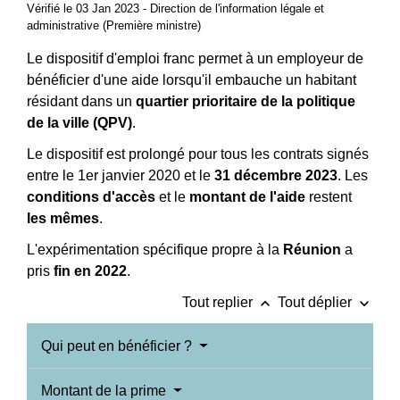
Vérifié le 03 Jan 2023 - Direction de l'information légale et
administrative (Première ministre)
Le dispositif d'emploi franc permet à un employeur de
bénéficier d'une aide lorsqu'il embauche un habitant
résidant dans un
quartier prioritaire de la politique
de la ville (QPV)
.
Le dispositif est prolongé pour tous les contrats signés
entre le 1
er
janvier 2020 et le
31 décembre 2023
. Les
conditions d'accès
et le
montant de l'aide
restent
les mêmes
.
L'expérimentation spécifique propre à la
Réunion
a
pris
fin en 2022
.
keyboard_arrow_up
keyboard_arrow_down
Tout replier
Tout déplier
Qui peut en bénéficier ?
Montant de la prime