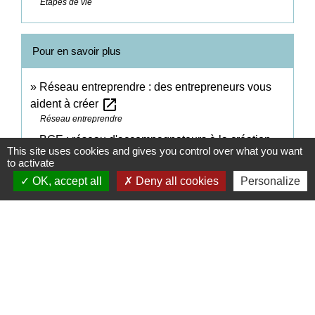
Étapes de vie
Pour en savoir plus
Réseau entreprendre : des entrepreneurs vous
open_in_new
aident à créer
Réseau entreprendre
BGE : réseau d'accompagnateurs à la création
This site uses cookies and gives you control over what you want
open_in_new
d'entreprise
to activate
BGE (ensemBle pour Agir et Entreprendre)
OK, accept all
Deny all cookies
Personalize
Signaler une erreur sur cette page
Contacts