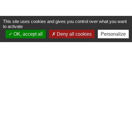
This site uses cookies and gives you control over what you want
to activate
Contacts
OK, accept all
Deny all cookies
Personalize
Commune de Champrond-en-Gâtine
72 Grande Rue
28240 Champrond-en-Gâtine - FRANCE
+33 2 37 49 80 20
Contact par formulaire
Mentions légales
-
Politique de confidentialité
-
Accessibilité
-
Plan du site
-
Gestion des cookies
Site créé en partenariat avec Réseau des Communes