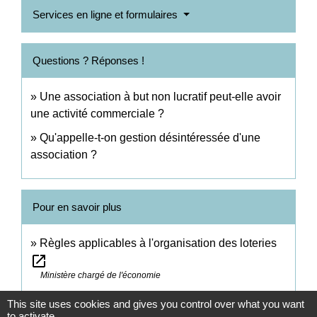
Services en ligne et formulaires
Questions ? Réponses !
Une association à but non lucratif peut-elle avoir
une activité commerciale ?
Qu'appelle-t-on gestion désintéressée d'une
association ?
Pour en savoir plus
Règles applicables à l'organisation des loteries
open_in_new
Ministère chargé de l'économie
This site uses cookies and gives you control over what you want
Signaler une erreur sur cette page
to activate