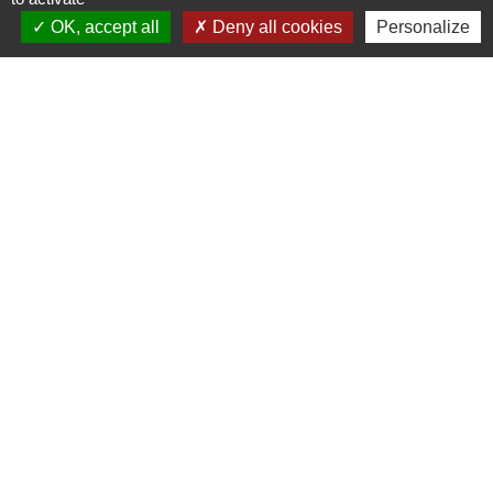
OK, accept all
Deny all cookies
Personalize
Contacts
Commune de Champrond-en-Gâtine
72 Grande Rue
28240 Champrond-en-Gâtine - FRANCE
+33 2 37 49 80 20
Contact par formulaire
Mentions légales
-
Politique de confidentialité
-
Accessibilité
-
Plan du site
-
Gestion des cookies