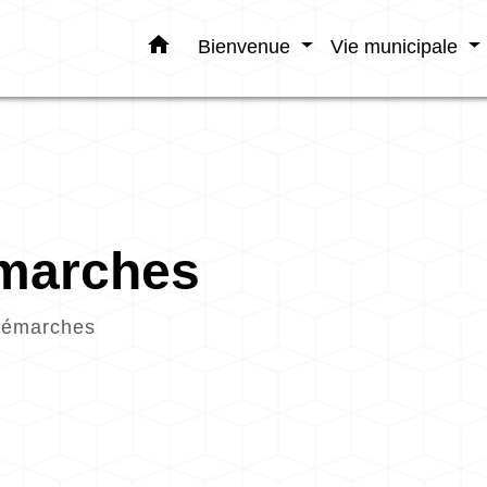
home
Bienvenue
Vie municipale
émarches
démarches