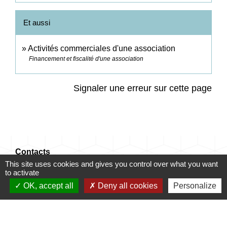
Et aussi
Activités commerciales d'une association
Financement et fiscalité d'une association
Signaler une erreur sur cette page
Contacts
This site uses cookies and gives you control over what you want
Commune de Champrond-en-Gâtine
to activate
72 Grande Rue
OK, accept all
Deny all cookies
Personalize
28240 Champrond-en-Gâtine - FRANCE
+33 2 37 49 80 20
Contact par formulaire