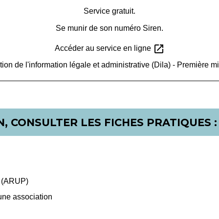
Service gratuit.
Se munir de son numéro Siren.
open_in_new
Accéder au service en ligne
tion de l'information légale et administrative (Dila) - Première mi
, CONSULTER LES FICHES PRATIQUES :
e (ARUP)
une association