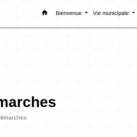
home
Bienvenue
Vie municipale
émarches
démarches