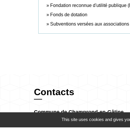
Fondation reconnue d'utilité publique
Fonds de dotation
Subventions versées aux associations
Contacts
Commune de Champrond-en-Gâtine
72 Grande Rue
This site uses cookies and gives you
28240 Champrond-en-Gâtine - FRANCE