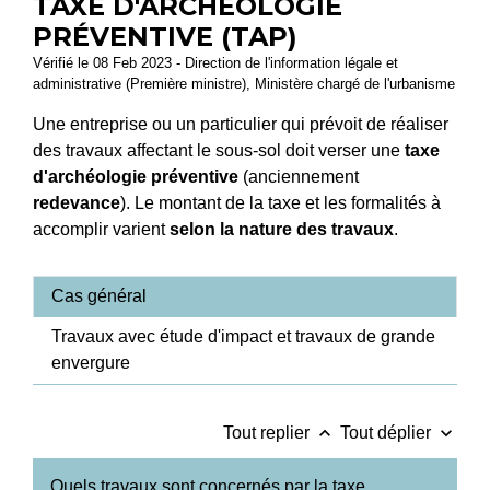
TAXE D'ARCHÉOLOGIE
PRÉVENTIVE (TAP)
Vérifié le 08 Feb 2023 - Direction de l'information légale et
administrative (Première ministre), Ministère chargé de l'urbanisme
Une entreprise ou un particulier qui prévoit de réaliser
des travaux affectant le sous-sol doit verser une
taxe
d'archéologie préventive
(anciennement
redevance
). Le montant de la taxe et les formalités à
accomplir varient
selon la nature des travaux
.
Cas général
Travaux avec étude d'impact et travaux de grande
envergure
keyboard_arrow_up
keyboard_arrow_down
Tout replier
Tout déplier
Quels travaux sont concernés par la taxe