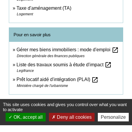
Taxe d'aménagement (TA)
Logement
Pour en savoir plus
open_in_new
Gérer mes biens immobiliers : mode d'emploi
Direction générale des finances publiques
open_in_new
Liste des travaux soumis à étude d'impact
Legifrance
open_in_new
Prêt locatif aidé d'intégration (PLAI)
Ministère chargé de l'urbanisme
Signaler une erreur sur cette page
This site uses cookies and gives you control over what you want
to activate
OK, accept all
Deny all cookies
Personalize