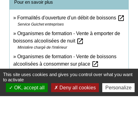
Pour en savoir plus
open_in_new
Formalités d'ouverture d'un débit de boissons
Service Guichet entreprises
Organismes de formation - Vente à emporter de
open_in_new
boissons alcoolisées de nuit
Ministère chargé de l'intérieur
Organismes de formation - Vente de boissons
open_in_new
alcoolisées à consommer sur place
Ministère chargé de l'intérieur
This site uses cookies and gives you control over what you want
open_in_new
Obtenir une licence de débit de boissons
to activate
Ministère chargé de l'économie
OK, accept all
Deny all cookies
Personalize
Signaler une erreur sur cette page