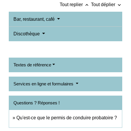
keyboard_arrow_up
keyboard_arrow_down
Tout replier
Tout déplier
Bar, restaurant, café
Discothèque
Textes de référence
Services en ligne et formulaires
Questions ? Réponses !
Qu'est-ce que le permis de conduire probatoire ?