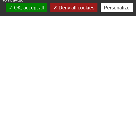
Signaler une erreur sur cette page
OK, accept all
Deny all cookies
Personalize
Contacts
Commune de Champrond-en-Gâtine
72 Grande Rue
28240 Champrond-en-Gâtine - FRANCE
+33 2 37 49 80 20
Contact par formulaire
Mentions légales
-
Politique de confidentialité
-
Accessibilité
-
Plan du site
-
Gestion des cookies