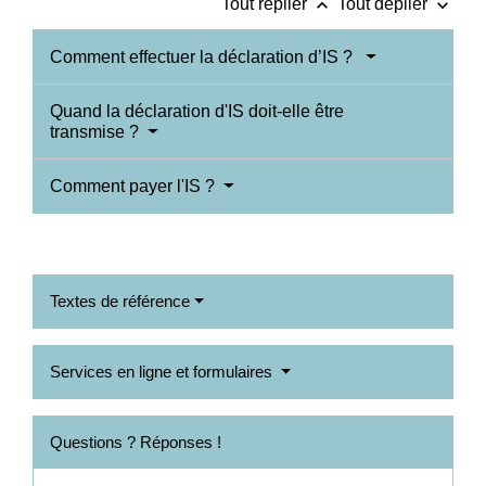
keyboard_arrow_up
keyboard_arrow_down
Tout replier
Tout déplier
Comment effectuer la déclaration d’IS ?
Quand la déclaration d'IS doit-elle être
transmise ?
Comment payer l'IS ?
Textes de référence
Services en ligne et formulaires
Questions ? Réponses !