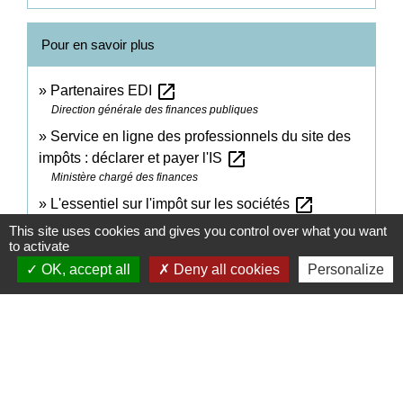
Pour en savoir plus
open_in_new
Partenaires EDI
Direction générale des finances publiques
Service en ligne des professionnels du site des
open_in_new
impôts : déclarer et payer l'IS
Ministère chargé des finances
open_in_new
L'essentiel sur l'impôt sur les sociétés
Ministère chargé des finances
This site uses cookies and gives you control over what you want
to activate
open_in_new
Comment adhérer à la procédure EDI ?
OK, accept all
Deny all cookies
Personalize
Ministère chargé des finances
Signaler une erreur sur cette page