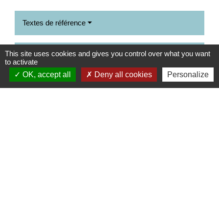
Textes de référence
This site uses cookies and gives you control over what you want
Services en ligne et formulaires
to activate
OK, accept all
Deny all cookies
Personalize
Signaler une erreur sur cette page
Contacts
Commune de Champrond-en-Gâtine
72 Grande Rue
28240 Champrond-en-Gâtine - FRANCE
+33 2 37 49 80 20
Contact par formulaire