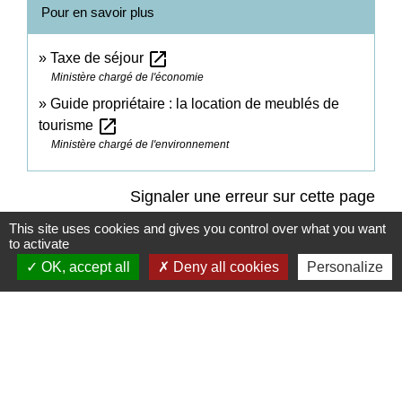
Pour en savoir plus
open_in_new
Taxe de séjour
Ministère chargé de l'économie
Guide propriétaire : la location de meublés de
open_in_new
tourisme
Ministère chargé de l'environnement
Signaler une erreur sur cette page
This site uses cookies and gives you control over what you want
to activate
OK, accept all
Deny all cookies
Personalize
Contacts
Commune de Champrond-en-Gâtine
72 Grande Rue
28240 Champrond-en-Gâtine - FRANCE