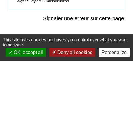
Argent - Impôts - Consommation
Signaler une erreur sur cette page
This site uses cookies and gives you control over what you want
to activate
OK, accept all
Deny all cookies
Personalize
Contacts
Commune de Champrond-en-Gâtine
72 Grande Rue
28240 Champrond-en-Gâtine - FRANCE
+33 2 37 49 80 20
Contact par formulaire
Mentions légales
-
Politique de confidentialité
-
Accessibilité
-
Plan du site
-
Gestion des cookies