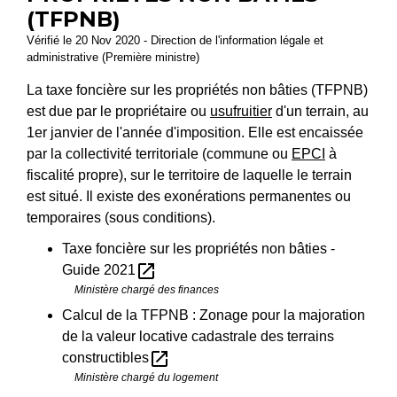
(TFPNB)
Vérifié le 20 Nov 2020 - Direction de l'information légale et
administrative (Première ministre)
La taxe foncière sur les propriétés non bâties (TFPNB)
est due par le propriétaire ou
usufruitier
d'un terrain, au
1
er
janvier de l'année d'imposition. Elle est encaissée
par la collectivité territoriale (commune ou
EPCI
à
fiscalité propre), sur le territoire de laquelle le terrain
est situé. Il existe des exonérations permanentes ou
temporaires (sous conditions).
Taxe foncière sur les propriétés non bâties -
open_in_new
Guide 2021
Ministère chargé des finances
Calcul de la TFPNB : Zonage pour la majoration
de la valeur locative cadastrale des terrains
open_in_new
constructibles
Ministère chargé du logement