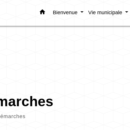
home
Bienvenue
Vie municipale
émarches
démarches