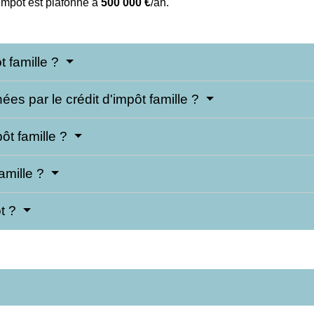
impôt est plafonné à
500 000 €
/an.
t famille ?
es par le crédit d'impôt famille ?
ôt famille ?
amille ?
ôt ?