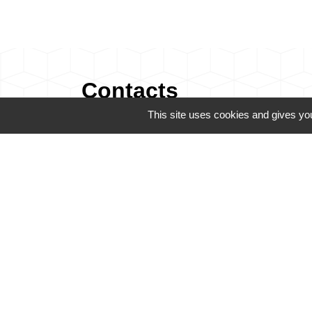
Contacts
This site uses cookies and gives you
Commune de Champrond-en-Gâtine
72 Grande Rue
28240 Champrond-en-Gâtine - FRANCE
+33 2 37 49 80 20
Contact par formulaire
Mentions légales
-
Politique de confidenti