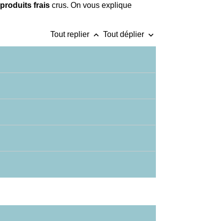
produits frais
crus. On vous explique
keyboard_arrow_up
keyboard_arrow_down
Tout replier
Tout déplier