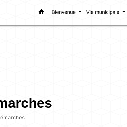
home
Bienvenue
Vie municipale
émarches
démarches