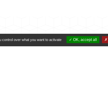
 control over what you want to activate
OK, accept all
alité
-
Accessibilité
-
Plan du site
-
Gestion des cookie