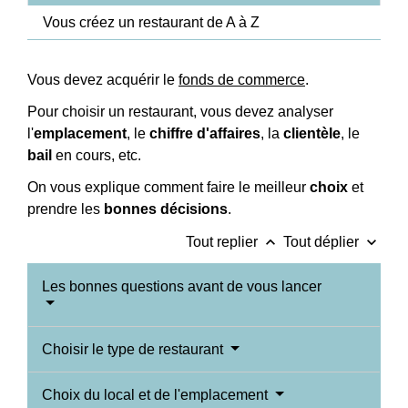
Vous créez un restaurant de A à Z
Vous devez acquérir le
fonds de commerce
.
Pour choisir un restaurant, vous devez analyser
l'
emplacement
, le
chiffre d'affaires
, la
clientèle
, le
bail
en cours, etc.
On vous explique comment faire le meilleur
choix
et
prendre les
bonnes décisions
.
keyboard_arrow_up
keyboard_arrow_down
Tout replier
Tout déplier
Les bonnes questions avant de vous lancer
Choisir le type de restaurant
Choix du local et de l'emplacement