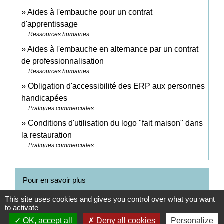
Aides à l'embauche pour un contrat
d'apprentissage
Ressources humaines
Aides à l'embauche en alternance par un contrat
de professionnalisation
Ressources humaines
Obligation d'accessibilité des ERP aux personnes
handicapées
Pratiques commerciales
Conditions d'utilisation du logo "fait maison" dans
la restauration
Pratiques commerciales
Pour en savoir plus
This site uses cookies and gives you control over what you want
Titre maître restaurateur : cahier des charges des
to activate
open_in_new
critères à remplir
OK, accept all
Deny all cookies
Personalize