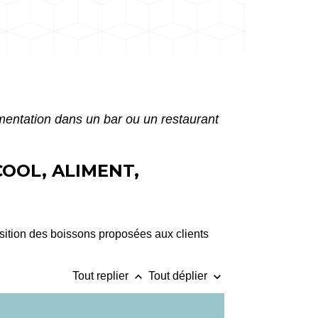
entation dans un bar ou un restaurant
OOL, ALIMENT,
sition des boissons proposées aux clients
keyboard_arrow_up
keyboard_arrow_down
Tout replier
Tout déplier