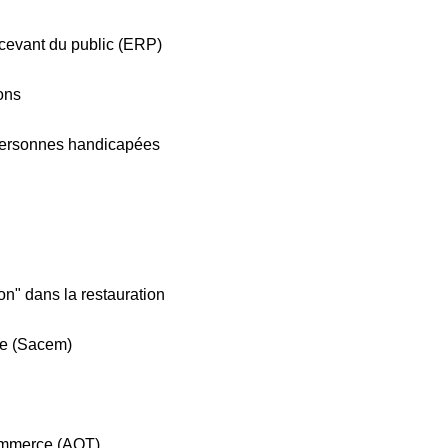
ecevant du public (ERP)
ons
 personnes handicapées
son" dans la restauration
ce (Sacem)
ommerce (AOT)