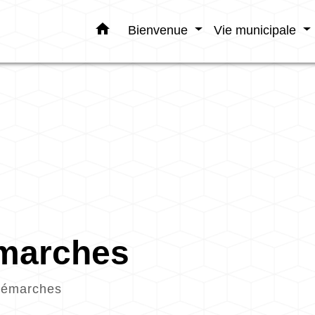
home
Bienvenue
Vie municipale
émarches
démarches