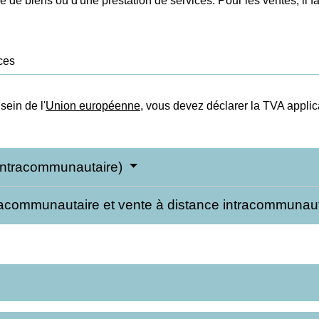
e de biens ou d'une prestation de services. Pour les ventes, il fa
ces
ein de l'
Union européenne
, vous devez déclarer la TVA applic
 intracommunautaire)
tracommunautaire et vente à distance intracommunau