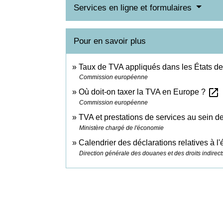
Services en ligne et formulaires
Pour en savoir plus
Taux de TVA appliqués dans les États d
Commission européenne
open_in_new
Où doit-on taxer la TVA en Europe ?
Commission européenne
TVA et prestations de services au sein d
Ministère chargé de l'économie
Calendrier des déclarations relatives à l
Direction générale des douanes et des droits indirect