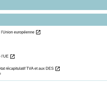
open_in_new
e l'Union européenne
open_in_new
e l'UE
open_in_new
'état récapitulatif TVA et aux DES
s