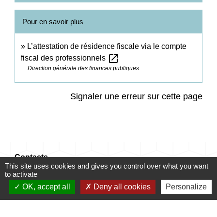
Pour en savoir plus
L’attestation de résidence fiscale via le compte
open_in_new
fiscal des professionnels
Direction générale des finances publiques
Signaler une erreur sur cette page
Contacts
This site uses cookies and gives you control over what you want
to activate
Commune de Champrond-en-Gâtine
OK, accept all
Deny all cookies
Personalize
72 Grande Rue
28240 Champrond-en-Gâtine - FRANCE
+33 2 37 49 80 20