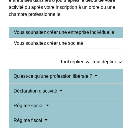
entreprises dans les 8 jours après le début de votre
activité ou après votre inscription à un ordre ou une
chambre professionnelle.
Vous souhaitez créer une entreprise individuelle
Vous souhaitez créer une société
keyboard_arrow_up
keyboard_arrow_down
Tout replier
Tout déplier
Qu'est-ce qu'une profession libérale ?
Déclaration d'activité
Régime social
Régime fiscal