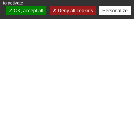
to activate
Signaler une erreur sur cette page
OK, accept all
Deny all cookies
Personalize
Contacts
Commune de Champrond-en-Gâtine
72 Grande Rue
28240 Champrond-en-Gâtine - FRANCE
+33 2 37 49 80 20
Contact par formulaire
Mentions légales
-
Politique de confidentialité
-
Accessibilité
-
Plan du site
-
Gestion des cookies