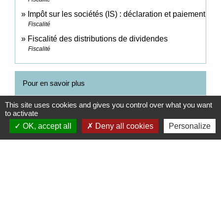
Impôt sur les sociétés (IS) : déclaration et paiement
Fiscalité
Fiscalité des distributions de dividendes
Fiscalité
Pour en savoir plus
This site uses cookies and gives you control over what you want
open_in_new
Quelle fiscalité pour les chefs d'entreprise ?
to activate
Ministère chargé de l'économie
OK, accept all
Deny all cookies
Personalize
Signaler une erreur sur cette page
Contacts