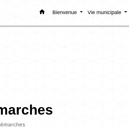
home
Bienvenue
Vie municipale
émarches
démarches