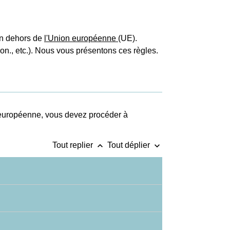
 en dehors de
l'Union européenne
(UE).
ion., etc.). Nous vous présentons ces règles.
 européenne, vous devez procéder à
keyboard_arrow_up
keyboard_arrow_down
Tout replier
Tout déplier