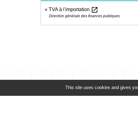
open_in_new
TVA à l'importation
Direction générale des finances publiques
Contacts
This site uses cookies and gives you
Commune de Champrond-en-Gâtine
72 Grande Rue
28240 Champrond-en-Gâtine - FRANCE
+33 2 37 49 80 20